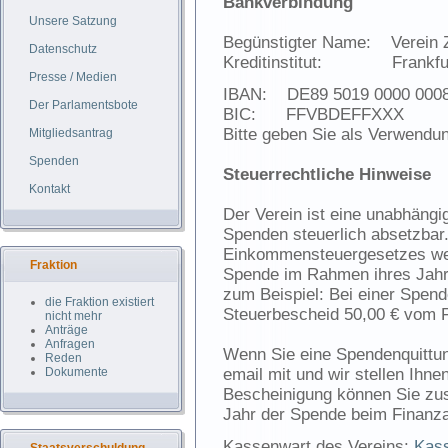
Bankverbindung
Unsere Satzung
Begünstigter Name: Verein 
Datenschutz
Kreditinstitut: Frankfurt
Presse / Medien
IBAN: DE89 5019 0000 0008
Der Parlamentsbote
BIC: FFVBDEFFXXX
Bitte geben Sie als Verwend
Mitgliedsantrag
Spenden
Steuerrechtliche Hinweise
Kontakt
Der Verein ist eine unabhängi
Spenden steuerlich absetzbar
Einkommensteuergesetzes wer
Fraktion
Spende im Rahmen ihres Jahre
zum Beispiel: Bei einer Spend
die Fraktion existiert
Steuerbescheid 50,00 € vom 
nicht mehr
Anträge
Anfragen
Wenn Sie eine Spendenquittung
Reden
Dokumente
email mit und wir stellen Ih
Bescheinigung können Sie zus
Jahr der Spende beim Finanza
Kassenwart des Vereins:
Kas