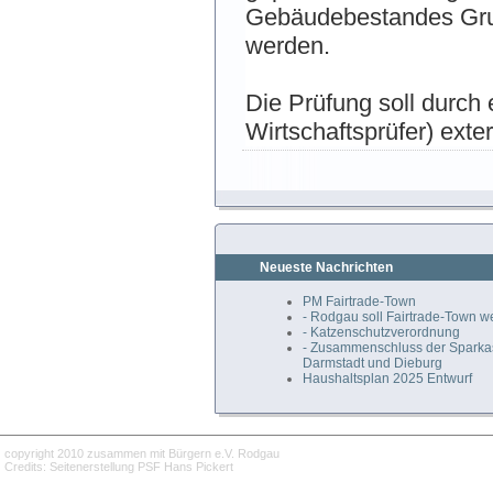
Gebäudebestandes Grun
werden.
Die Prüfung soll durch 
Wirtschaftsprüfer) exte
Neueste Nachrichten
PM Fairtrade-Town
- Rodgau soll Fairtrade-Town 
- Katzenschutzverordnung
- Zusammenschluss der Spark
Darmstadt und Dieburg
Haushaltsplan 2025 Entwurf
copyright 2010 zusammen mit Bürgern e.V. Rodgau
Credits: Seitenerstellung PSF Hans Pickert